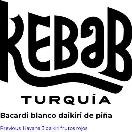
Bacardi blanco daikiri de piña
Navegación
Previous:
Havana 3 daikiri frutos rojos