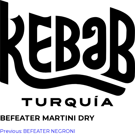
BEFEATER MARTINI DRY
Navegación
Previous:
BEFEATER NEGRONI