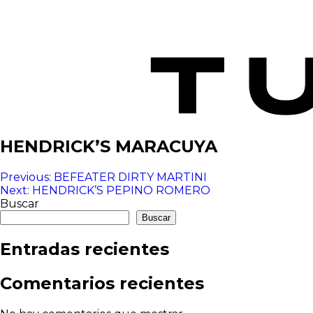
HENDRICK’S MARACUYA
Navegación
Previous:
BEFEATER DIRTY MARTINI
Next:
HENDRICK’S PEPINO ROMERO
de
Buscar
entradas
Buscar
Entradas recientes
Comentarios recientes