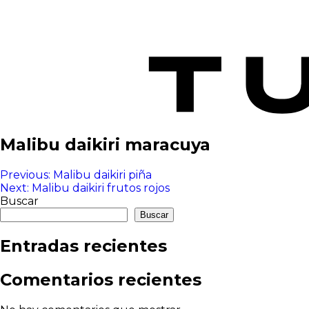
Malibu daikiri maracuya
Navegación
Previous:
Malibu daikiri piña
Next:
Malibu daikiri frutos rojos
de
Buscar
entradas
Buscar
Entradas recientes
Comentarios recientes