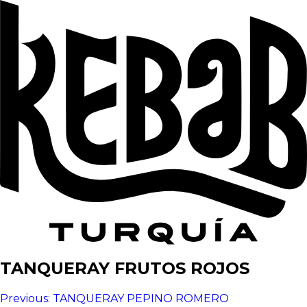
TANQUERAY FRUTOS ROJOS
Navegación
Previous:
TANQUERAY PEPINO ROMERO